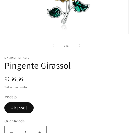
Abrir
mídia
1
de
1
/
3
na
janela
BAMOER BRASIL
modal
Pingente Girassol
Preço
R$ 99,99
normal
Tributo incluído.
Modelo
Girassol
Quantidade