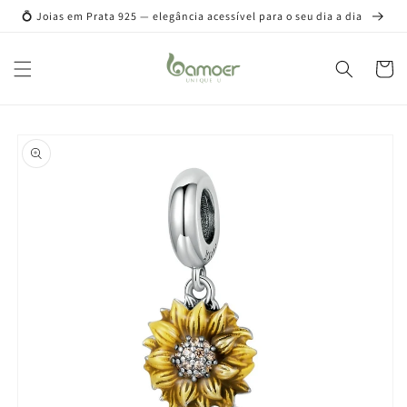
Pular
💍 Joias em Prata 925 — elegância acessível para o seu dia a dia
para o
conteúdo
Carrinh
Pular para
as
informações
do produto