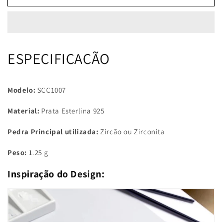
Pingente
Pingente
Felicidade
Felicidade
ESPECIFICAÇÃO
Modelo:
SCC1007
Material:
Prata Esterlina 925
Pedra Principal utilizada:
Zircão ou Zirconita
Peso:
1.25
g
Inspiração do Design: