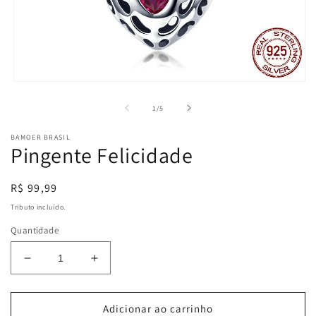
Abrir
mídia
1
de
1
/
5
na
janela
BAMOER BRASIL
modal
Pingente Felicidade
Preço
R$ 99,99
normal
Tributo incluído.
Quantidade
Diminuir
Aumentar
a
a
quantidade
quantidade
de
de
Adicionar ao carrinho