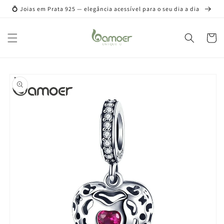
Pular
💍 Joias em Prata 925 — elegância acessível para o seu dia a dia
para o
conteúdo
Carrinh
Pular para
as
informações
do produto