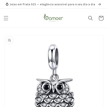
Pular
💍 Joias em Prata 925 — elegância acessível para o seu dia a dia
para o
conteúdo
Carrinh
Pular para
as
informações
do produto