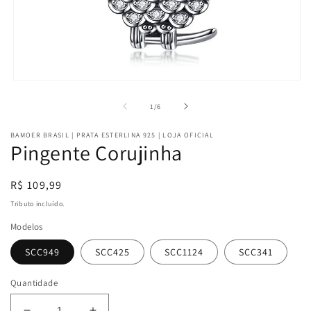
Abrir
mídia
1
de
1
/
6
na
janela
BAMOER BRASIL | PRATA ESTERLINA 925 | LOJA OFICIAL
modal
Pingente Corujinha
Preço
R$ 109,99
normal
Tributo incluído.
Modelos
SCC949
SCC425
SCC1124
SCC341
Quantidade