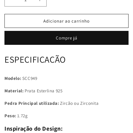
Diminuir
Aumentar
a
a
quantidade
quantidade
de
de
Adicionar ao carrinho
Pingente
Pingente
Corujinha
Corujinha
Compre já
ESPECIFICAÇÃO
Modelo:
SCC949
Material:
Prata Esterlina 925
Pedra Principal utilizada:
Zircão ou Zirconita
Peso:
1.72g
Inspiração do Design: