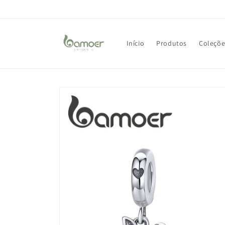
Pular
para o
conteúdo
Início
Produtos
Coleçõe
Pular para
as
informações
do produto