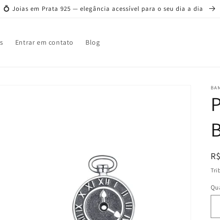
💍 Joias em Prata 925 — elegância acessível para o seu dia a dia
s
Entrar em contato
Blog
BAM
P
P
R$
n
Tri
Qu