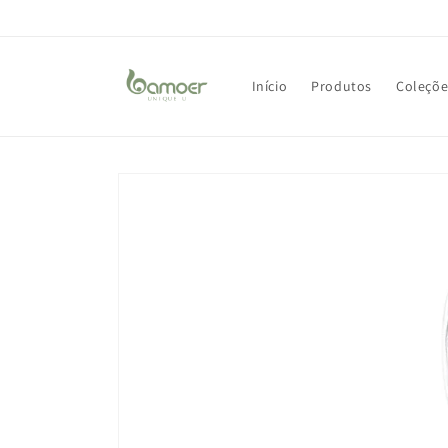
Pular
para o
conteúdo
Início
Produtos
Coleçõe
Pular para
as
informações
do produto