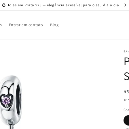
💍 Joias em Prata 925 — elegância acessível para o seu dia a dia
s
Entrar em contato
Blog
BAM
P
R$
n
Tri
Co