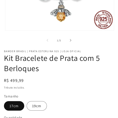
Abrir
mídia
1
de
1
/
5
na
janela
BAMOER BRASIL | PRATA ESTERLINA 925 | LOJA OFICIAL
modal
Kit Bracelete de Prata com 5
Berloques
Preço
R$ 499,99
normal
Tributo incluído.
Tamanho
17cm
19cm
Quantidade