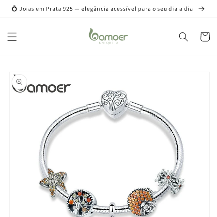
Pular
💍 Joias em Prata 925 — elegância acessível para o seu dia a dia
para o
conteúdo
Carrinh
Pular para
as
informações
do produto