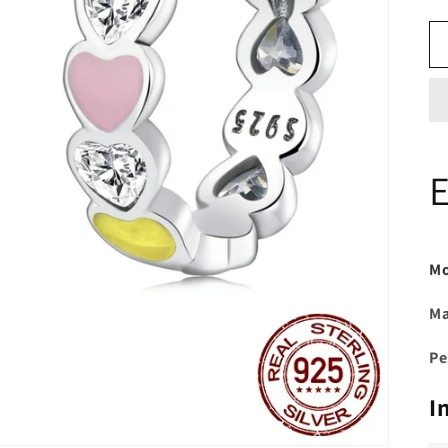
Mo
Ma
Pe
I