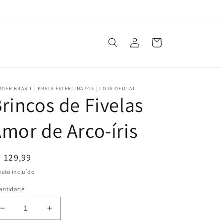
Fazer
Carrinho
login
OER BRASIL | PRATA ESTERLINA 925 | LOJA OFICIAL
rincos de Fivelas
mor de Arco-íris
reço
 129,99
ormal
buto incluído.
antidade
Diminuir
Aumentar