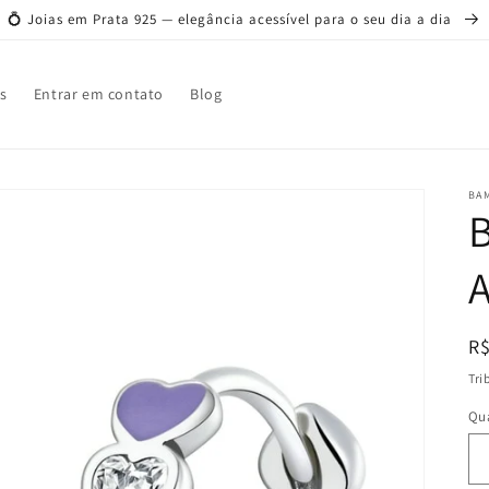
💍 Joias em Prata 925 — elegância acessível para o seu dia a dia
s
Entrar em contato
Blog
BAM
B
A
P
R$
n
Tri
Qu