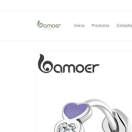
Pular
para o
conteúdo
Início
Produtos
Coleçõe
Pular para
as
informações
do produto