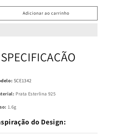
a
a
quantidade
quantidade
de
de
Adicionar ao carrinho
Brincos
Brincos
de
de
Fivelas
Fivelas
Amor
Amor
de
de
Arco-
Arco-
ESPECIFICAÇÃO
íris
íris
delo:
SCE1342
terial:
Prata Esterlina 925
so:
1.6g
nspiração do Design: