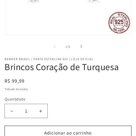
Abrir
mídia
1
de
1
/
5
na
janela
BAMOER BRASIL | PRATA ESTERLINA 925 | LOJA OFICIAL
modal
Brincos Coração de Turquesa
Preço
R$ 99,99
normal
Tributo incluído.
Quantidade
Diminuir
Aumentar
a
a
quantidade
quantidade
de
de
Adicionar ao carrinho