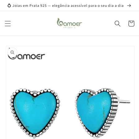
Pular
💍 Joias em Prata 925 — elegância acessível para o seu dia a dia
para o
conteúdo
Carrinh
Pular para
as
informações
do produto