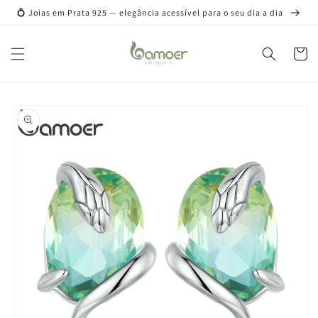
Pular
💍 Joias em Prata 925 — elegância acessível para o seu dia a dia
para o
conteúdo
Carrinh
Pular para
as
informações
do produto