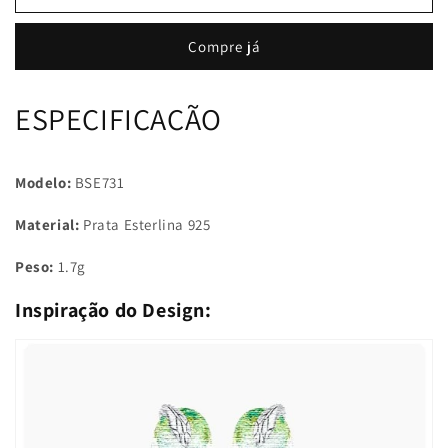
Brincos
Brincos
Cobras
Cobras
Compre já
ESPECIFICAÇÃO
Modelo:
BSE731
Material:
Prata Esterlina 925
Peso:
1.7g
Inspiração do Design: