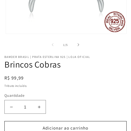
Abrir
mídia
1
de
1
/
5
na
janela
BAMOER BRASIL | PRATA ESTERLINA 925 | LOJA OFICIAL
modal
Brincos Cobras
Preço
R$ 99,99
normal
Tributo incluído.
Quantidade
Diminuir
Aumentar
a
a
quantidade
quantidade
de
de
Adicionar ao carrinho