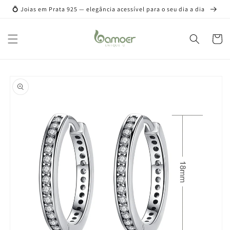
Pular
💍 Joias em Prata 925 — elegância acessível para o seu dia a dia
para o
conteúdo
Carrinh
Pular para
as
informações
do produto