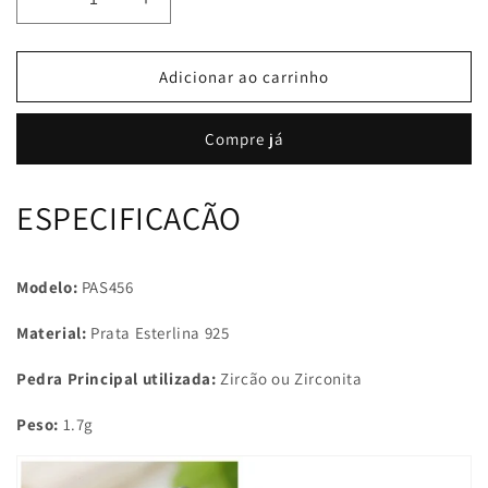
Diminuir
Aumentar
a
a
quantidade
quantidade
de
de
Adicionar ao carrinho
Brincos
Brincos
Aura
Aura
Compre já
Elegante
Elegante
ESPECIFICAÇÃO
Modelo:
PAS456
Material:
Prata Esterlina 925
Pedra Principal utilizada:
Zircão ou Zirconita
Peso:
1.7g