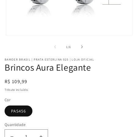
Abrir
mídia
1
de
1
/
6
na
janela
BAMOER BRASIL | PRATA ESTERLINA 925 | LOJA OFICIAL
modal
Brincos Aura Elegante
Preço
R$ 109,99
normal
Tributo incluído.
Cor
PAS456
Quantidade