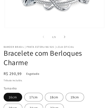
Abrir
mídia
1
de
1
/
5
na
janela
BAMOER BRASIL | PRATA ESTERLINA 925 | LOJA OFICIAL
modal
Bracelete com Berloques
Charme
Preço
R$ 290,99
Esgotado
normal
Tributo incluído.
Tamanho
16cm
17cm
18cm
19cm