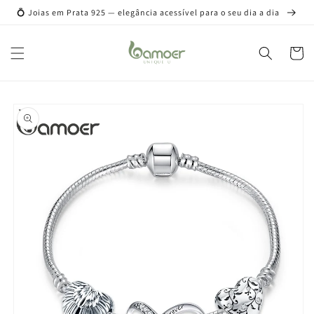
Pular
💍 Joias em Prata 925 — elegância acessível para o seu dia a dia
para o
conteúdo
Carrinh
Pular para
as
informações
do produto