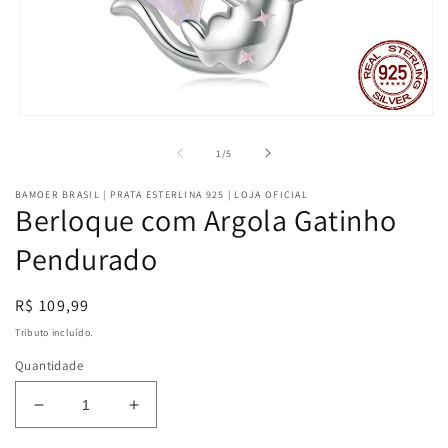
Abrir
mídia
1
de
1
/
5
na
janela
BAMOER BRASIL | PRATA ESTERLINA 925 | LOJA OFICIAL
modal
Berloque com Argola Gatinho
Pendurado
Preço
R$ 109,99
normal
Tributo incluído.
Quantidade
Diminuir
Aumentar
a
a