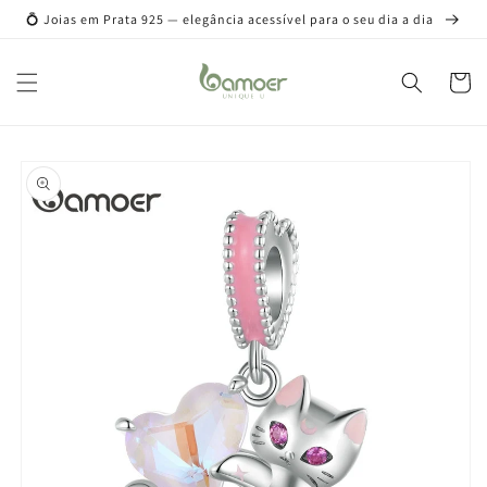
Pular
💍 Joias em Prata 925 — elegância acessível para o seu dia a dia
para o
conteúdo
Carrinh
Pular para
as
informações
do produto