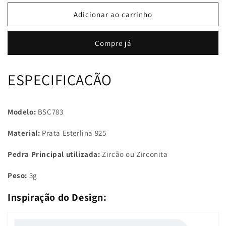
quantidade
quantidade
de
de
Adicionar ao carrinho
Berloque
Berloque
com
com
Compre já
Argola
Argola
Gatinho
Gatinho
Pendurado
Pendurado
ESPECIFICAÇÃO
Modelo:
BSC783
Material:
Prata Esterlina 925
Pedra Principal utilizada:
Zircão ou Zirconita
Peso:
3g
Inspiração do Design: