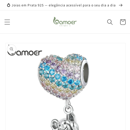
Pular
💍 Joias em Prata 925 — elegância acessível para o seu dia a dia
para o
conteúdo
Carrinh
Pular para
as
informações
do produto