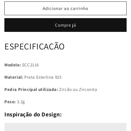
quantidade
quantidade
de
de
Adicionar ao carrinho
Berloque
Berloque
Balão
Balão
Compre já
de
de
Coração
Coração
&amp;
&amp;
ESPECIFICAÇÃO
Coala
Coala
Modelo:
SCC2116
Material:
Prata Esterlina 925
Pedra Principal utilizada:
Zircão ou Zirconita
Peso:
3.2
g
Inspiração do Design: