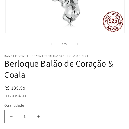
Abrir
mídia
1
de
1
/
5
na
janela
BAMOER BRASIL | PRATA ESTERLINA 925 | LOJA OFICIAL
modal
Berloque Balão de Coração &
Coala
Preço
R$ 139,99
normal
Tributo incluído.
Quantidade
Diminuir
Aumentar
a
a