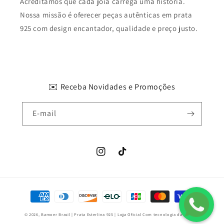
Acreditamos que cada joia carrega uma história.
Nossa missão é oferecer peças autênticas em prata
925 com design encantador, qualidade e preço justo.
✉️ Receba Novidades e Promoções
E-mail
Instagram
TikTok
Formas
de
© 2026,
Bamoer Brasil | Prata Esterlina 925 | Loja Oficial
Com tecnologia da Shopify
pagamento