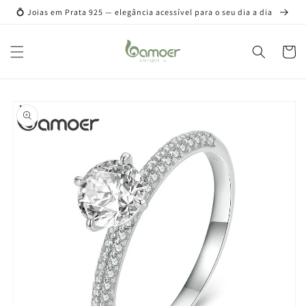
Pular
💍 Joias em Prata 925 — elegância acessível para o seu dia a dia
para o
conteúdo
Carrinh
Pular para
as
informações
do produto