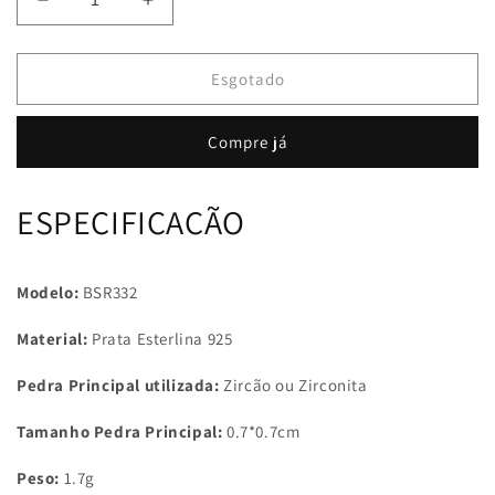
Diminuir
Aumentar
a
a
quantidade
quantidade
de
de
Esgotado
Anel
Anel
Pedra
Pedra
Compre já
de
de
Zirconita
Zirconita
ESPECIFICAÇÃO
Modelo:
BSR332
Material:
Prata Esterlina 925
Pedra Principal utilizada:
Zircão ou Zirconita
Tamanho Pedra Principal:
0.7*0.7cm
Peso:
1.7g