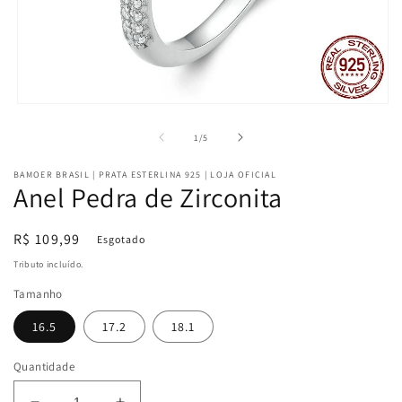
Abrir
mídia
1
de
1
/
5
na
janela
BAMOER BRASIL | PRATA ESTERLINA 925 | LOJA OFICIAL
modal
Anel Pedra de Zirconita
Preço
R$ 109,99
Esgotado
normal
Tributo incluído.
Tamanho
16.5
17.2
18.1
Quantidade