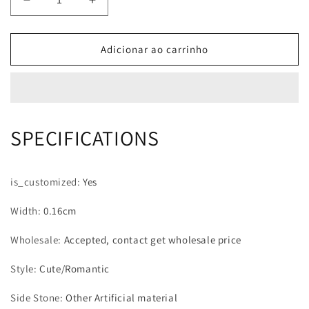
Diminuir
Aumentar
a
a
quantidade
quantidade
de
de
Adicionar ao carrinho
Anel
Anel
Borboleta
Borboleta
Colorida
Colorida
SPECIFICATIONS
is_customized
:
Yes
Width
:
0.16cm
Wholesale
:
Accepted, contact get wholesale price
Style
:
Cute/Romantic
Side Stone
:
Other Artificial material