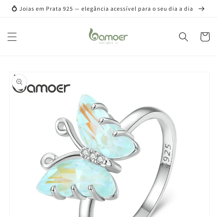
Pular
💍 Joias em Prata 925 — elegância acessível para o seu dia a dia
para o
conteúdo
Carrinh
Pular para
as
informações
do produto