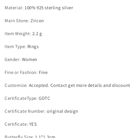
Material
:
100% 925 sterling silver
Main Stone
:
Zircon
Item Weight
:
2.2 g
Item Type
:
Rings
Gender
:
Women
Fine or Fashion
:
Fine
Customize
:
Accepted. Contact get more details and discount
CertificateType
:
GDTC
Certificate Number
:
original design
Certificate
:
YES
Butterfly Size
:
1.1*1.3cm