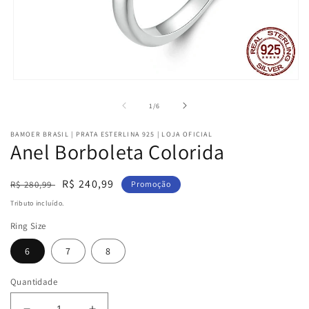
Abrir
mídia
1
de
1
/
6
na
janela
BAMOER BRASIL | PRATA ESTERLINA 925 | LOJA OFICIAL
modal
Anel Borboleta Colorida
Preço
Preço
R$ 240,99
R$ 280,99
Promoção
normal
promocional
Tributo incluído.
Ring Size
6
7
8
Quantidade