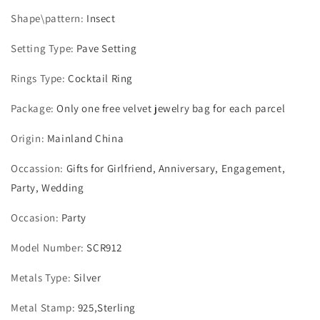
Shape\pattern
:
Insect
Setting Type
:
Pave Setting
Rings Type
:
Cocktail Ring
Package
:
Only one free velvet jewelry bag for each parcel
Origin
:
Mainland China
Occassion
:
Gifts for Girlfriend, Anniversary, Engagement,
Party, Wedding
Occasion
:
Party
Model Number
:
SCR912
Metals Type
:
Silver
Metal Stamp
:
925,Sterling