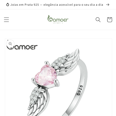
Pular
💍 Joias em Prata 925 — elegância acessível para o seu dia a dia
para o
conteúdo
Carrinh
Pular para
as
informações
do produto