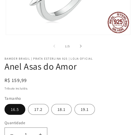
Abrir
mídia
1
de
1
/
5
na
janela
BAMOER BRASIL | PRATA ESTERLINA 925 | LOJA OFICIAL
modal
Anel Asas do Amor
Preço
R$ 159,99
normal
Tributo incluído.
Tamanho
16.5
17.2
18.1
19.1
Quantidade