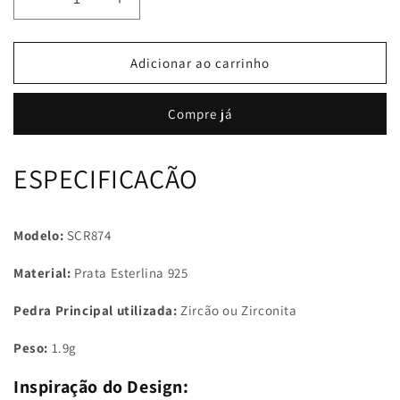
Diminuir
Aumentar
a
a
quantidade
quantidade
de
de
Adicionar ao carrinho
Anel
Anel
Asas
Asas
Compre já
do
do
Amor
Amor
ESPECIFICAÇÃO
Modelo:
SCR874
Material:
Prata Esterlina 925
Pedra Principal utilizada:
Zircão ou Zirconita
Peso:
1.9g
Inspiração do Design: