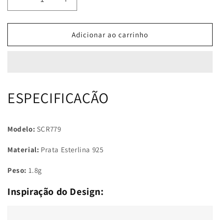
Diminuir
Aumentar
a
a
quantidade
quantidade
de
de
Adicionar ao carrinho
Anel
Anel
Arco
Arco
Íris
Íris
Xadrez
Xadrez
ESPECIFICAÇÃO
Modelo:
SCR779
Material:
Prata Esterlina 925
Peso:
1.8g
Inspiração do Design: