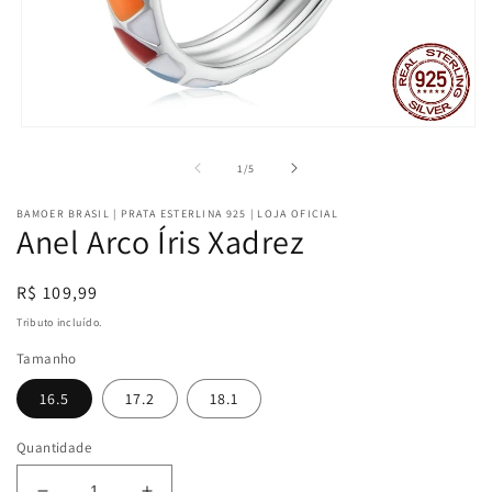
Abrir
mídia
1
de
1
/
5
na
janela
BAMOER BRASIL | PRATA ESTERLINA 925 | LOJA OFICIAL
modal
Anel Arco Íris Xadrez
Preço
R$ 109,99
normal
Tributo incluído.
Tamanho
16.5
17.2
18.1
Quantidade