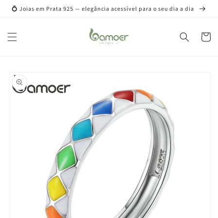
Pular
💍 Joias em Prata 925 — elegância acessível para o seu dia a dia
para o
conteúdo
Carrinh
Pular para
as
informações
do produto