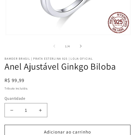
Abrir
mídia
1
de
1
/
4
na
janela
BAMOER BRASIL | PRATA ESTERLINA 925 | LOJA OFICIAL
modal
Anel Ajustável Ginkgo Biloba
Preço
R$ 99,99
normal
Tributo incluído.
Quantidade
Diminuir
Aumentar
a
a
quantidade
quantidade
de
de
Adicionar ao carrinho