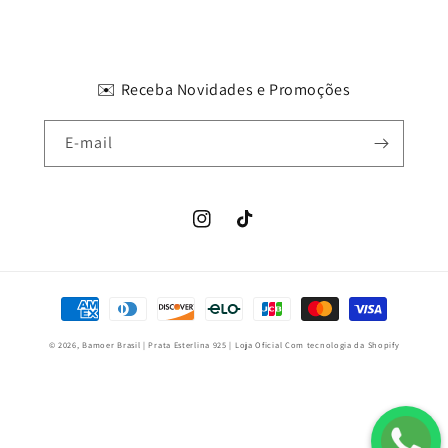
✉️ Receba Novidades e Promoções
E-mail
Instagram
TikTok
Formas
de
© 2026,
Bamoer Brasil | Prata Esterlina 925 | Loja Oficial
Com tecnologia da Shopify
pagamento