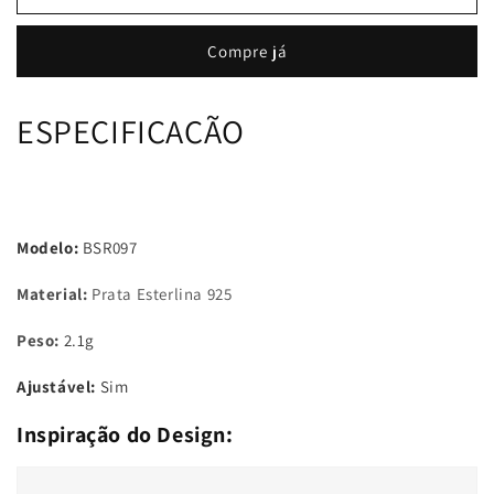
Anel
Anel
Ajustável
Ajustável
Compre já
Ginkgo
Ginkgo
Biloba
Biloba
ESPECIFICAÇÃO
Modelo:
BSR097
Material:
Prata Esterlina 925
Peso:
2.1g
Ajustável:
Sim
Inspiração do Design: