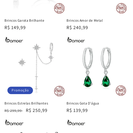
Brincos Garota Brilhante
Brincos Amor de Metal
Preço
R$ 149,99
Preço
R$ 240,99
normal
normal
Promoção
Brincos Estrelas Brilhantes
Brincos Gota D'água
Preço
Preço
R$ 250,99
Preço
R$ 139,99
R$ 299,99
normal
promocional
normal