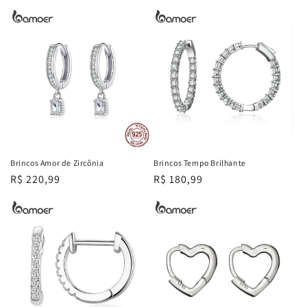
normal
normal
promocional
Brincos Amor de Zircônia
Brincos Tempo Brilhante
Preço
R$ 220,99
Preço
R$ 180,99
normal
normal