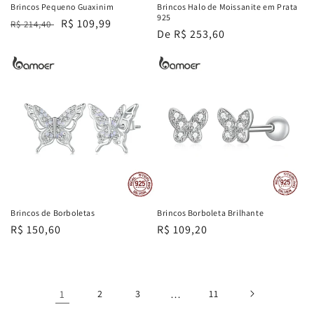
Brincos Pequeno Guaxinim
Brincos Halo de Moissanite em Prata
925
Preço
Preço
R$ 109,99
R$ 214,40
Preço
De R$ 253,60
normal
promocional
normal
Brincos de Borboletas
Brincos Borboleta Brilhante
Preço
R$ 150,60
Preço
R$ 109,20
normal
normal
1
2
3
…
11